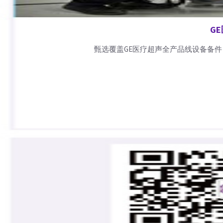
G
甄选覆盖GE医疗超声全产品线设备备