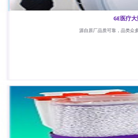
GE医疗
源自原厂品质可靠，品类众