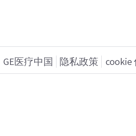
GE医疗中国
隐私政策
cooki