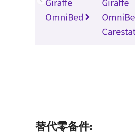
Giraffe
Giraffe
OmniBed
OmniBe
Caresta
替代零备件: