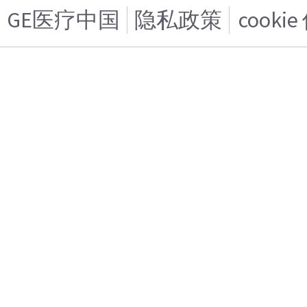
GE医疗中国
隐私政策
cooki