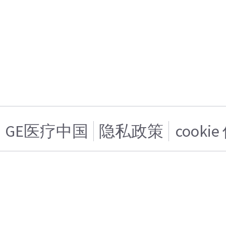
GE医疗中国
隐私政策
cooki