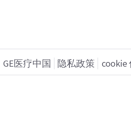
GE医疗中国
隐私政策
cooki