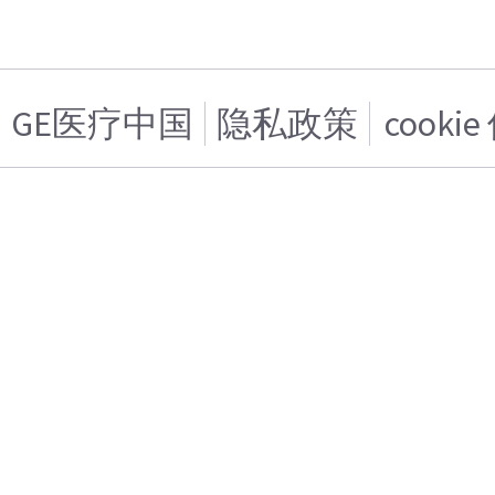
GE医疗中国
隐私政策
cooki