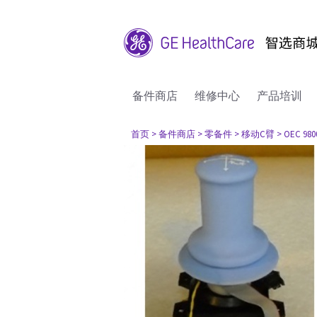
备件商店
维修中心
产品培训
首页
> 备件商店
> 零备件
> 移动C臂
> OEC 980