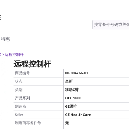
特惠
0
> 远程控制杆
远程控制杆
商品编号
00-884766-01
状态
全新
类别
移动C臂
产品系列
OEC 9800
制造商
GE医疗
Seller
GE HealthCare
制造商零备件号
无