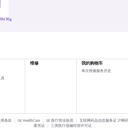
lite 9Gǥ
维修
我的购物车
单次维修服务历史
工具
使用条款
GE HealthCare
GE 医疗营业执照
互联网药品信息服务证 沪网药信备
案凭证
三类医疗器械经营许可证