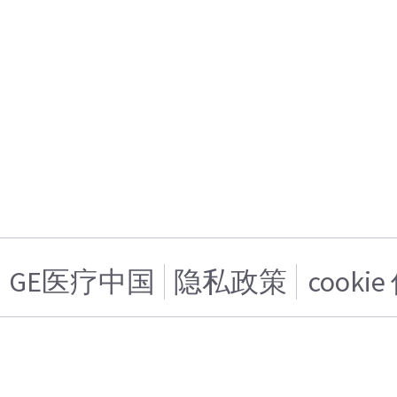
GE医疗中国
隐私政策
cooki