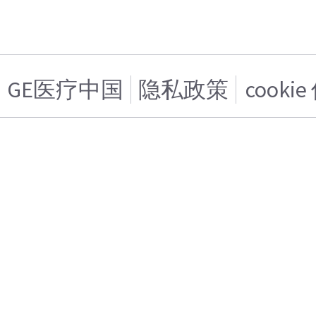
GE医疗中国
隐私政策
cooki