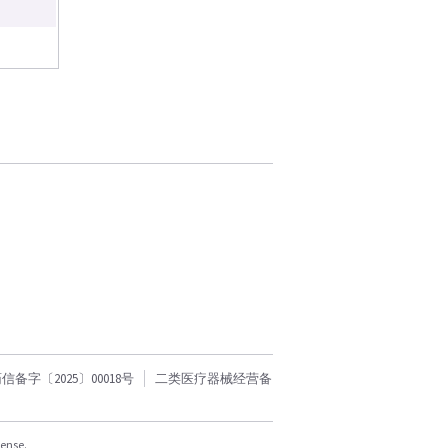
字〔2025〕00018号
二类医疗器械经营备
cense.