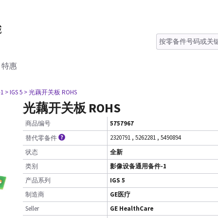
特惠
1
> IGS 5
> 光藕开关板 ROHS
光藕开关板 ROHS
商品编号
5757967
2320791
,
5262281
,
5490894
替代零备件
状态
全新
类别
影像设备通用备件-1
产品系列
IGS 5
制造商
GE医疗
Seller
GE HealthCare