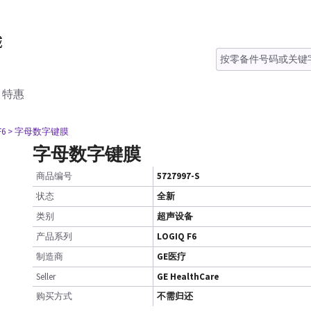
特惠
F6
> 字母数字键膜
字母数字键膜
商品编号
5727997-S
状态
全新
类别
超声设备
产品系列
LOGIQ F6
制造商
GE医疗
Seller
GE HealthCare
购买方式
不需归还