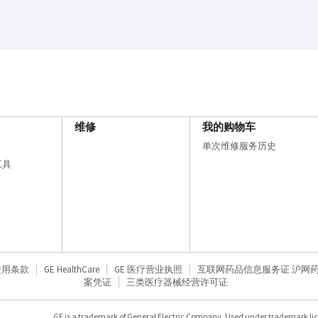
维修
我的购物车
单次维修服务历史
工具
使用条款
GE HealthCare
GE 医疗营业执照
互联网药品信息服务证 沪网药信备
案凭证
三类医疗器械经营许可证
GE is a trademark of General Electric Company. Used under trademark li