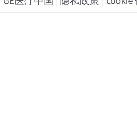
GE医疗中国
隐私政策
cooki