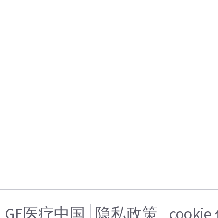
GE医疗中国
隐私政策
cooki