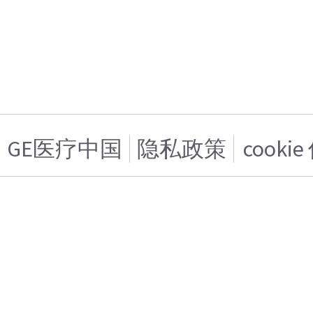
GE医疗中国
隐私政策
cooki