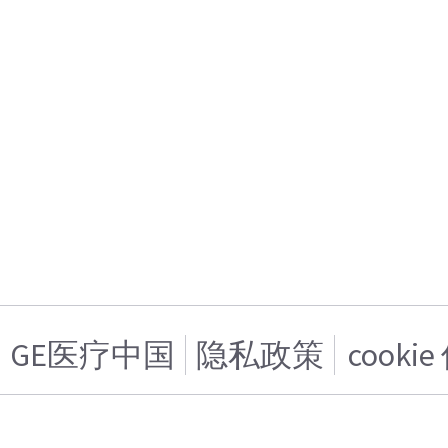
GE医疗中国
隐私政策
cooki