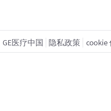
GE医疗中国
隐私政策
cooki