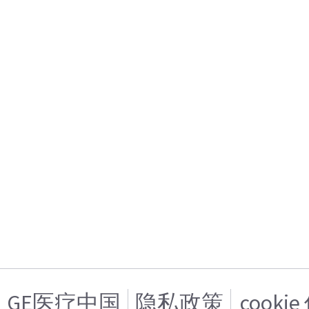
GE医疗中国
隐私政策
cooki