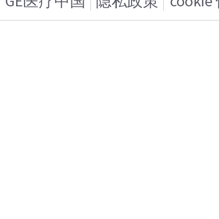
GE医疗中国
隐私政策
cooki