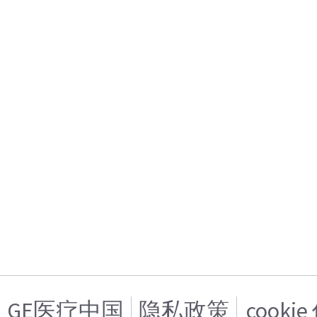
GE医疗中国
隐私政策
cooki