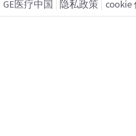
GE医疗中国
隐私政策
cooki