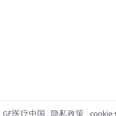
GE医疗中国
隐私政策
cooki