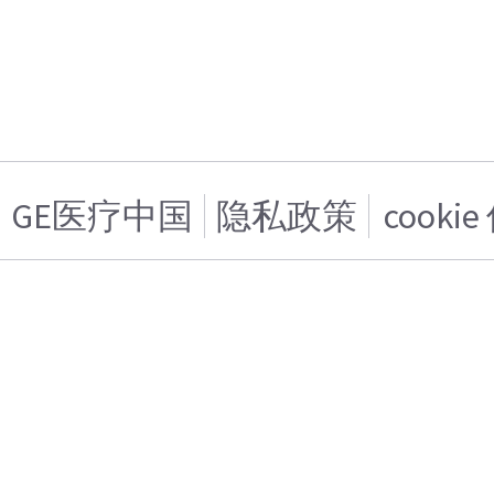
GE医疗中国
隐私政策
cooki