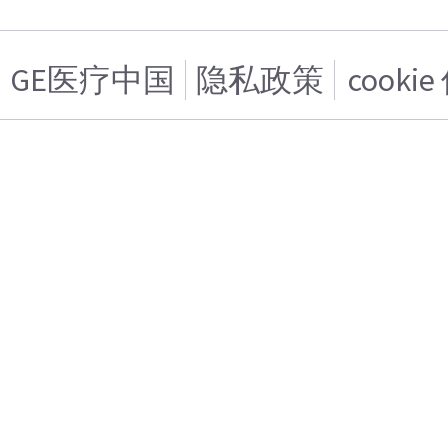
GE医疗中国
隐私政策
cooki