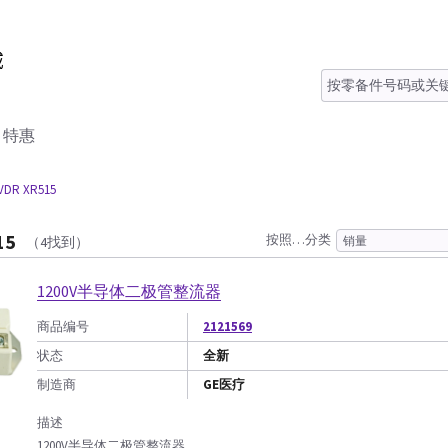
特惠
VDR XR515
15
按照…分类
（4找到）
1200V半导体二极管整流器
商品编号
2121569
状态
全新
制造商
GE医疗
描述
1200V半导体二极管整流器