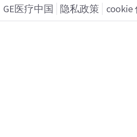
GE医疗中国
隐私政策
cooki