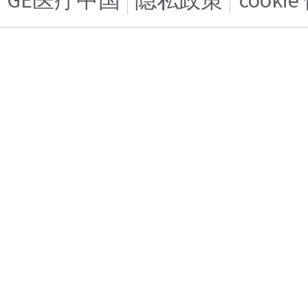
GE医疗中国
隐私政策
cooki