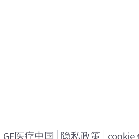
GE医疗中国
隐私政策
cooki