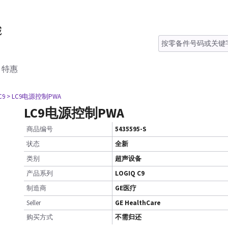
特惠
C9
> LC9电源控制PWA
LC9电源控制PWA
商品编号
5435595-S
状态
全新
类别
超声设备
产品系列
LOGIQ C9
制造商
GE医疗
Seller
GE HealthCare
购买方式
不需归还