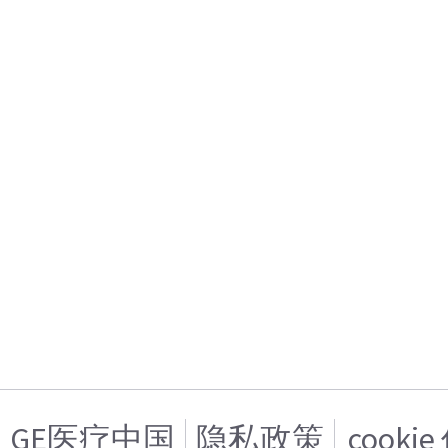
GE医疗中国
隐私政策
cooki