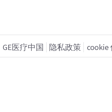
GE医疗中国
隐私政策
cooki