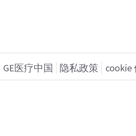
GE医疗中国
隐私政策
cooki