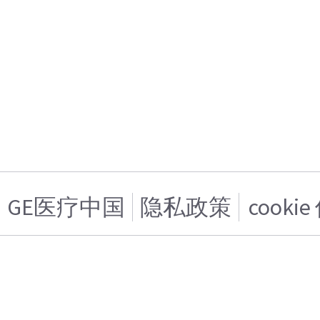
GE医疗中国
隐私政策
cooki