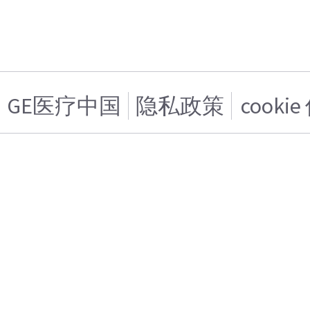
GE医疗中国
隐私政策
cooki