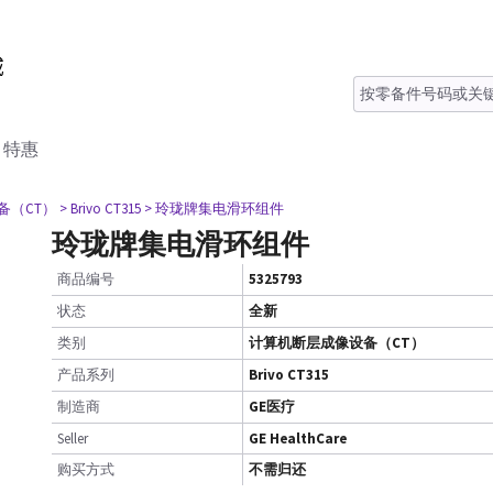
特惠
备（CT）
> Brivo CT315
> 玲珑牌集电滑环组件
玲珑牌集电滑环组件
商品编号
5325793
状态
全新
类别
计算机断层成像设备（CT）
产品系列
Brivo CT315
制造商
GE医疗
Seller
GE HealthCare
购买方式
不需归还