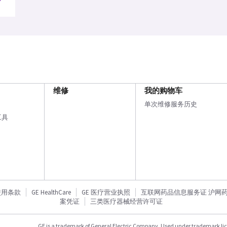
维修
我的购物车
单次维修服务历史
工具
使用条款
GE HealthCare
GE 医疗营业执照
互联网药品信息服务证 沪网药信备
案凭证
三类医疗器械经营许可证
GE is a trademark of General Electric Company. Used under trademark li