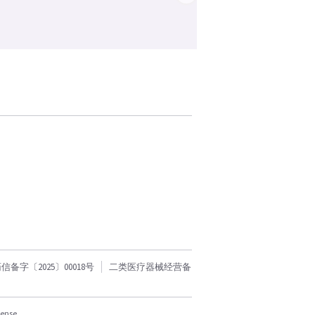
字〔2025〕00018号
二类医疗器械经营备
cense.