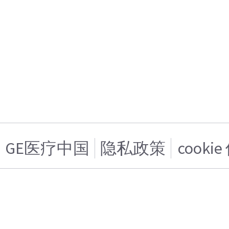
GE医疗中国
隐私政策
cooki