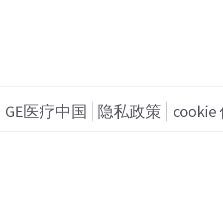
GE医疗中国
隐私政策
cooki