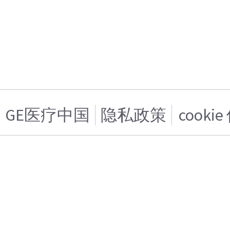
GE医疗中国
隐私政策
cooki