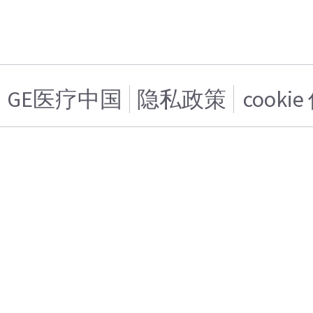
GE医疗中国
隐私政策
cooki