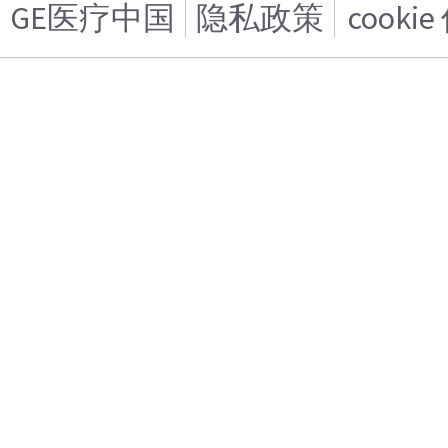
GE医疗中国
隐私政策
cooki