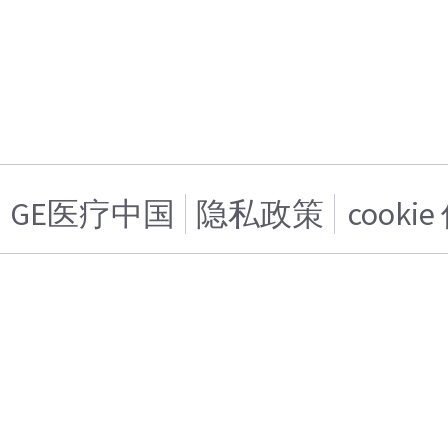
GE医疗中国
隐私政策
cooki