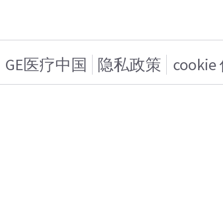
GE医疗中国
隐私政策
cooki