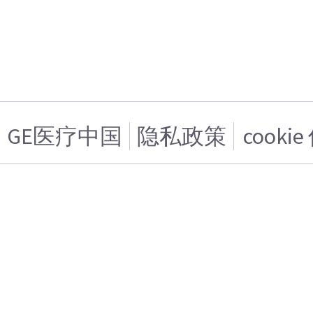
GE医疗中国
隐私政策
cooki