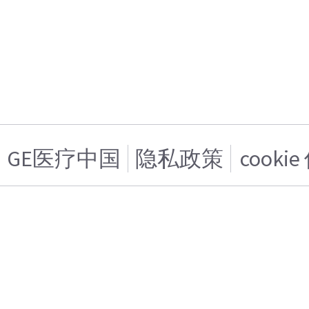
GE医疗中国
隐私政策
cooki