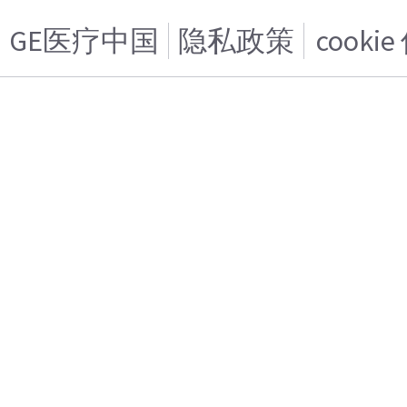
GE医疗中国
隐私政策
cooki