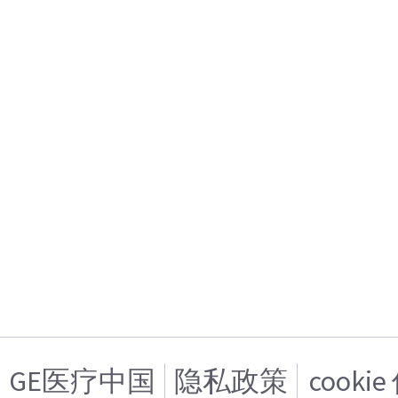
GE医疗中国
隐私政策
cooki