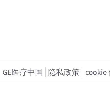
GE医疗中国
隐私政策
cooki