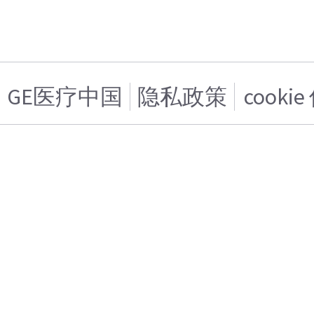
GE医疗中国
隐私政策
cooki