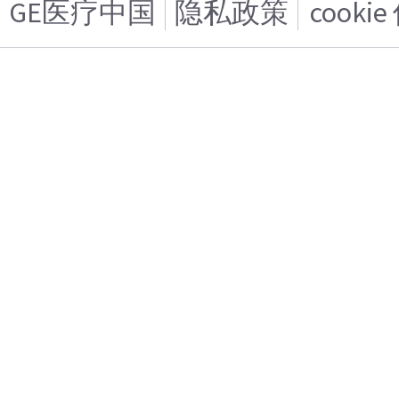
GE医疗中国
隐私政策
cooki